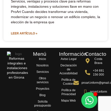
Servicios, ventajas y procesos clave para reformas
integrales, instalaciones y soluciones llave en mano con
ProArt Cuando decides transformar una vivienda,
modernizar un negocio o renovar un edificio completo, la
elección de la empresa que
LEER ARTÍCULO »
Menú
Información
Contacto
Reformas
Inicio
Aviso Legal
Costa
integrales e
Brava
Nosotros
Declaración
instalaciones
de
+34 691
Servicios
profesionales
Accesibilidad
156 000
en Girona
Otros
Política de
servicios
proart.inform@gmail.
Cookies
Proyectos
Política de
proart.inform
Privacidad
Blog
Mapa Web
Solicita
presupuesto