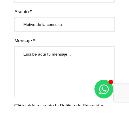
Asunto *
Mensaje *
He leído y acepto la
Política de Privacidad
Por
favor,
deja